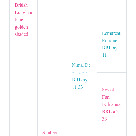
British
B
Longhair
blue
F
golden
G
Lemurcat
shaded
B
Enrique
BRL ay
11
L
B
Nimai De
vis a vis
BRL ay
S
11 33
Ze
Sweet
B
Fun
I'Chialina
BRL a 21
S
33
Li
B
Sunhee