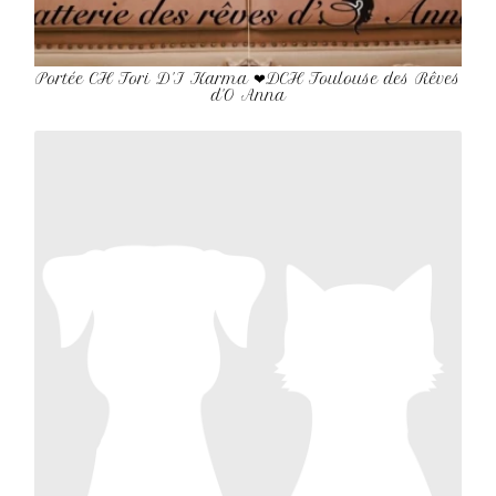
Portée CH Tori D'I Karma ❤DCH Toulouse des Rêves
d'O Anna