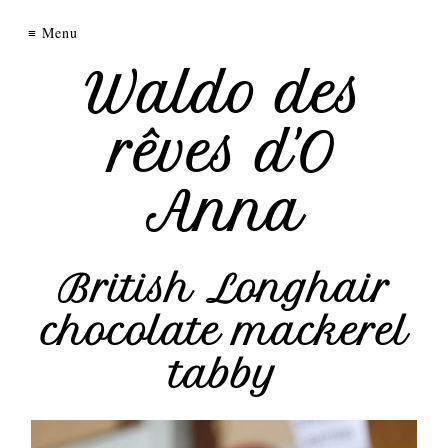
chatterie
Menu
des
Waldo des
rêves
rêves d'O
d'O
Anna
Anna
Nos
British Longhair
femelles
chocolate mackerel
Nos
mâles
tabby
Chatons
disponibles
Nos