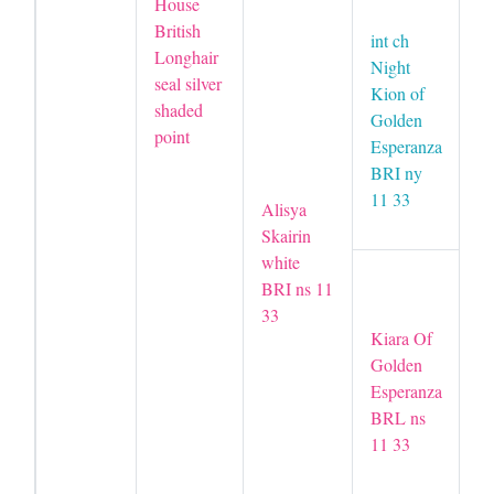
House
B
British
int ch
Ch
Longhair
Night
B
seal silver
Kion of
shaded
Golden
point
Un
Esperanza
U
BRI ny
R
11 33
Alisya
B
Skairin
white
ch
BRI ns 11
S
33
Cr
Kiara Of
B
Golden
Esperanza
BRL ns
ch
11 33
An
Sa