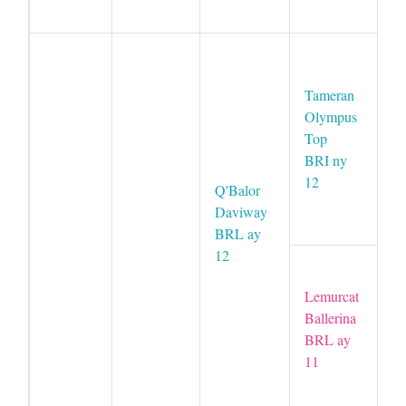
B
Je
A
Tameran
H
Olympus
B
Top
BRI ny
L
12
Q'Balor
Zl
Daviway
B
BRL ay
12
L
B
Lemurcat
Ballerina
BRL ay
L
11
M
B