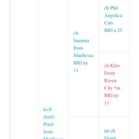
H
ch Phil
M
Angelica
B
Cats
BRI a 25
ch
Lu
hammer
B
from
Maribessa
Ma
BRI ny
ch Kleo
B
11
From
Raven
Bi
City *ru
F
BRI ny
Ci
11
B
tr.ch
(loof)
Pixel
in
int ch
from
O
Floret
Maribessa