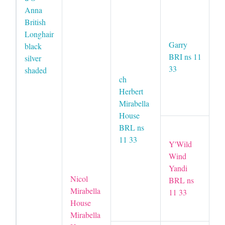
Anna
A
British
Gr
Longhair
G
Garry
black
B
BRI ns 11
silver
33
shaded
ch
ch
Ro
Herbert
B
Mirabella
House
BRL ns
Ga
11 33
Sp
Y'Wild
B
Wind
Yandi
Nicol
BRL ns
S
Mirabella
11 33
Al
House
B
Mirabella