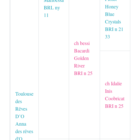
B
Honey
BRL ny
Blue
11
in
Crystals
Gl
BRI n 21
Cr
33
B
ch bessi
Bacardi
Golden
gr
River
B
BRI n 25
Go
B
ch Idalie
Inis
Toulouse
Coobricat
gr
des
BRI n 25
C
Rêves
G
D’O
R
Anna
B
des rêves
d'O