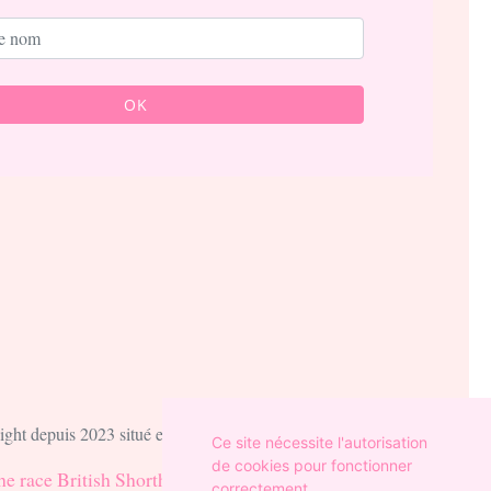
OK
ight depuis 2023 situé en Lot
Ce site nécessite l'autorisation
de cookies pour fonctionner
he race British Shorthair
Mentions légales
-
correctement.