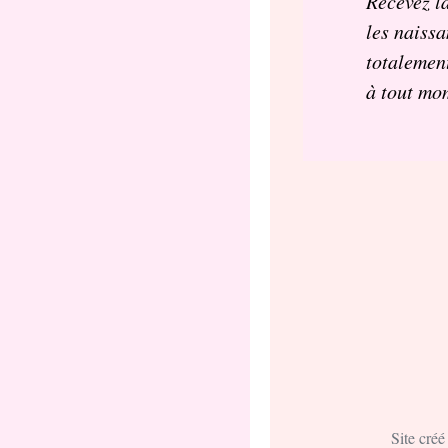
Recevez la
les naissa
totalement
à tout mo
Site cré