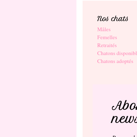
Nos chats
Mâles
Femelles
Retraités
Chatons disponibl
Chatons adoptés
Abo
news