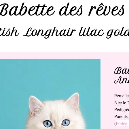
Babette des rêve
tish Longhair lilac go
Bab
Ann
Femell
Née le 
Pédigr
Parents
(
Portée