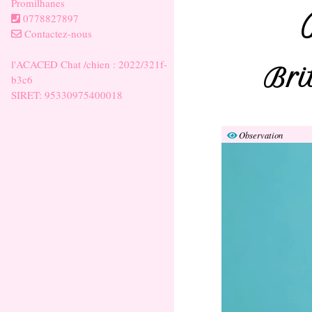
Promilhanes
0778827897
Contactez-nous
l'ACACED Chat /chien : 2022/321f-
Bri
b3c6
SIRET: 95330975400018
Observation