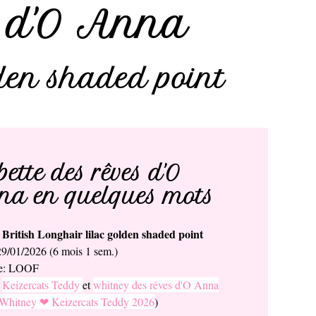
s d'O Anna
lden shaded point
ette des rêves d'O
a en quelques mots
British Longhair lilac golden shaded point
e
29/01/2026 (6 mois 1 sem.)
ée: LOOF
:
Keizercats Teddy
et
whitney des rêves d'O Anna
 Whitney ❤ Keizercats Teddy 2026
)