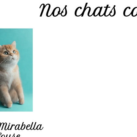
Nos chats c
Mirabella
ouse