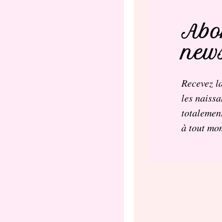
Abo
news
Recevez la
les naissa
totalement
à tout mo