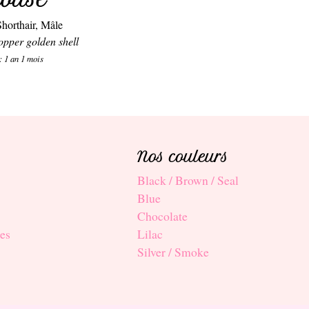
Shorthair, Mâle
opper golden shell
: 1 an 1 mois
Nos couleurs
Black / Brown / Seal
Blue
Chocolate
es
Lilac
Silver / Smoke