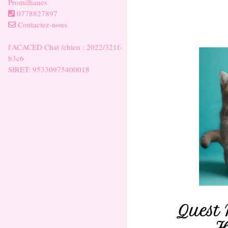
Promilhanes
0778827897
Contactez-nous
l'ACACED Chat /chien : 2022/321f-
b3c6
SIRET: 95330975400018
Quest 
H