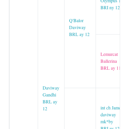
Olympus Top
BRI ny 12
Q'Balor
Daviway
BRL ay 12
Lemurcat
Ballerina
BRL ay 11
Daviway
Gandhi
BRL ay
int ch James-
12
daviway
mk*by
BRI ay 12