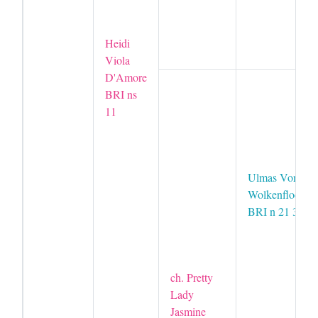
Heidi
Viola
D'Amore
BRI ns
11
Ulmas Von
Wolkenflocke
BRI n 21 33
ch. Pretty
Lady
Jasmine