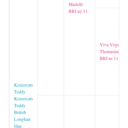
Martelli
BRI ny 11
Viva Vogue
Thomasina
BRI ns 11
Keizercats
Teddy
Keizercats
Teddy
British
Longhair
blue