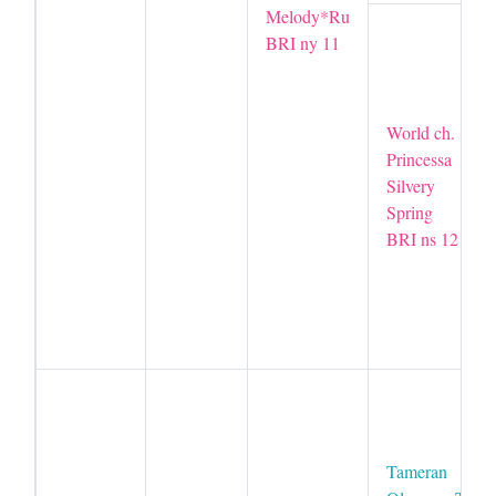
Melody*Ru
BRI ny 11
World ch.
Princessa
Silvery
Spring
BRI ns 12
Tameran