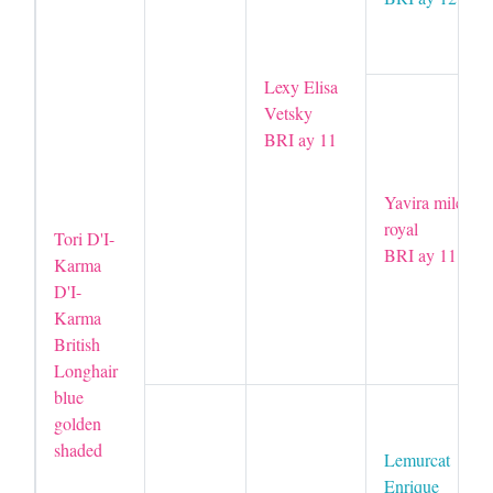
Lexy Elisa
Vetsky
BRI ay 11
Yavira miledy
royal
Tori D'I-
BRI ay 11
Karma
D'I-
Karma
British
Longhair
blue
golden
shaded
Lemurcat
Enrique