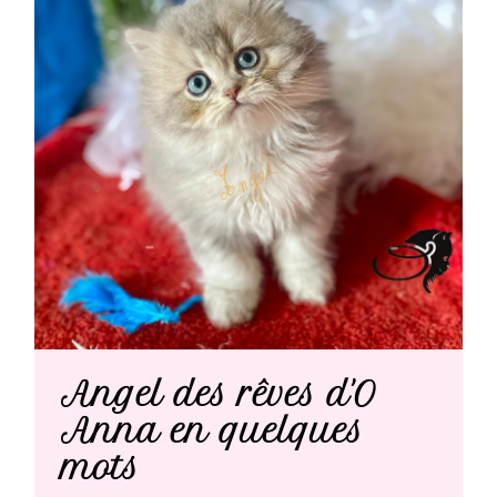
expositions
Notre
élevage
Contact
Angel des rêves d'O
Anna en quelques
mots