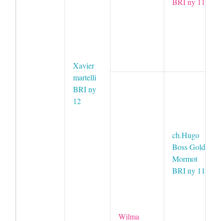
BRI ny 11
Xavier
martelli
BRI ny
12
ch.Hugo
Boss Golden
Mormot
BRI ny 11
Wilma