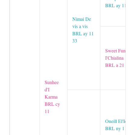
BRL ay 11
Nimai De
vis a vis
BRL ay 11
33
Sweet Fun
I'Chialina
BRL a 21 33
Sunhee
d'I
Karma
BRL cy
11
Oneill El'Idt
BRL ny 11