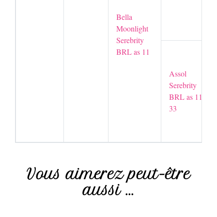
Bella
Moonlight
Serebrity
BRL as 11
Assol
Serebrity
BRL as 11
33
Vous aimerez peut-être
aussi ...