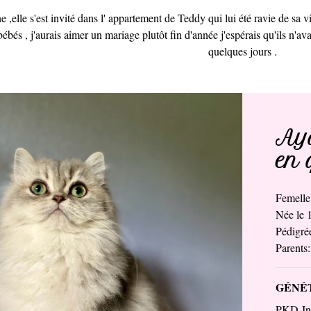
 ,elle s'est invité dans l' appartement de Teddy qui lui été ravie de sa vis
ébés , j'aurais aimer un mariage plutôt fin d'année j'espérais qu'ils n'ava
quelques jours .
Aya
en 
Femell
Née le 
Pédigr
Parents
GÉNÉT
PKD-I