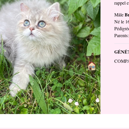
rappel 
Br
Mâle
Né le 1
Pédigr
Parents
GÉNÉT
COMP