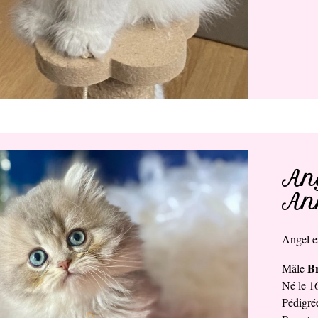
Ang
Ann
Angel e
Br
Mâle
Né le 1
Pédigr