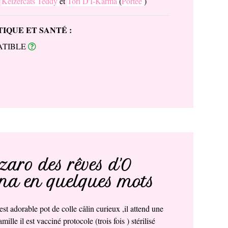
:
Keizercats Teddy
et
Tori D'I-Karma
(
Portée
)
IQUE ET SANTÉ :
ATIBLE
aro des rêves d'O
a en quelques mots
st adorable pot de colle câlin curieux ,il attend une
mille il est vacciné protocole (trois fois ) stérilisé