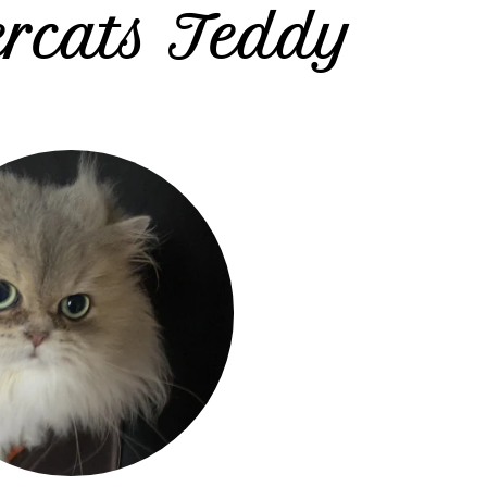
ercats Teddy
♥