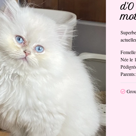
d'O
mo
Superbe
actuelle
Femell
Née le 
Pédigr
Parents
Grou