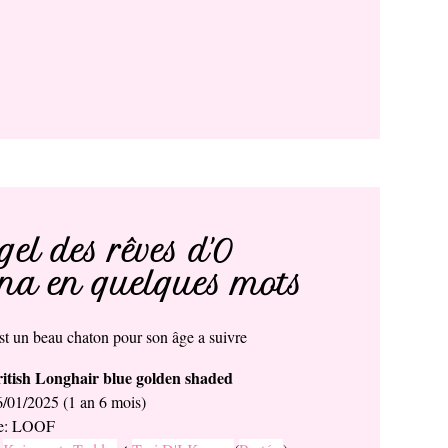
el des rêves d'O
a en quelques mots
st un beau chaton pour son âge a suivre
itish Longhair blue golden shaded
6/01/2025 (1 an 6 mois)
ée: LOOF