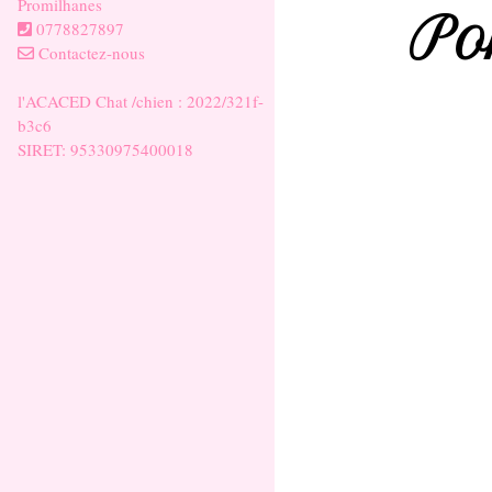
Promilhanes
Po
0778827897
Contactez-nous
l'ACACED Chat /chien : 2022/321f-
b3c6
SIRET: 95330975400018