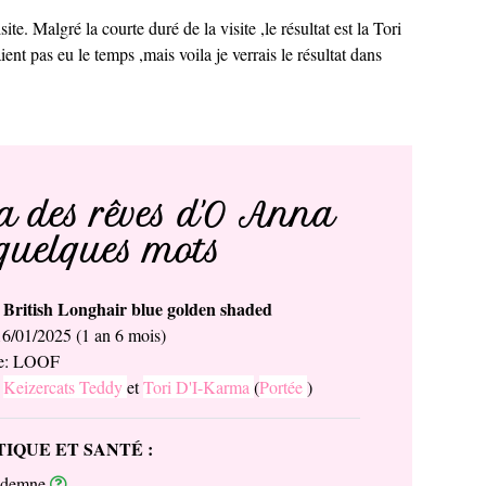
ite. Malgré la courte duré de la visite ,le résultat est la Tori
ient pas eu le temps ,mais voila je verrais le résultat dans
 des rêves d'O Anna
quelques mots
British Longhair blue golden shaded
e
16/01/2025 (1 an 6 mois)
ée: LOOF
:
Keizercats Teddy
et
Tori D'I-Karma
(
Portée
)
IQUE ET SANTÉ :
ndemne