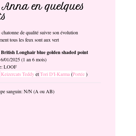
 Anna en quelques
ts
 chatonne de qualité suivre son évolution
ment tous les feux sont aux vert
British Longhair blue golden shaded point
e
16/01/2025 (1 an 6 mois)
ée: LOOF
:
Keizercats Teddy
et
Tori D'I-Karma
(
Portée
)
pe sanguin: N/N (A ou AB)