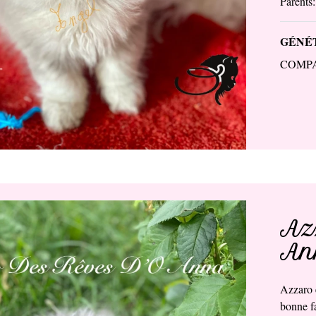
Parents
GÉNÉT
COMP
Azz
Ann
Azzaro e
bonne fa