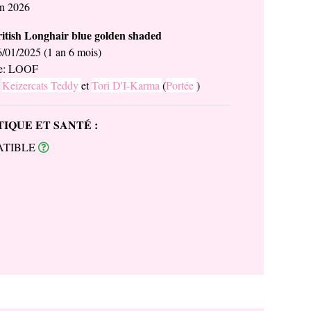
en 2026
itish Longhair blue golden shaded
6/01/2025 (1 an 6 mois)
ée: LOOF
:
Keizercats Teddy
et
Tori D'I-Karma
(
Portée
)
IQUE ET SANTÉ :
ATIBLE