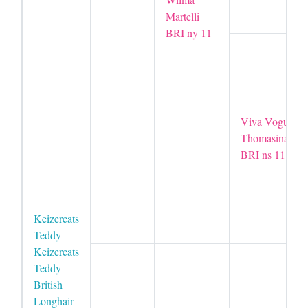
Martelli
BRI ny 11
Viva Vogue
Thomasina
BRI ns 11
Keizercats
Teddy
Keizercats
Teddy
British
Longhair