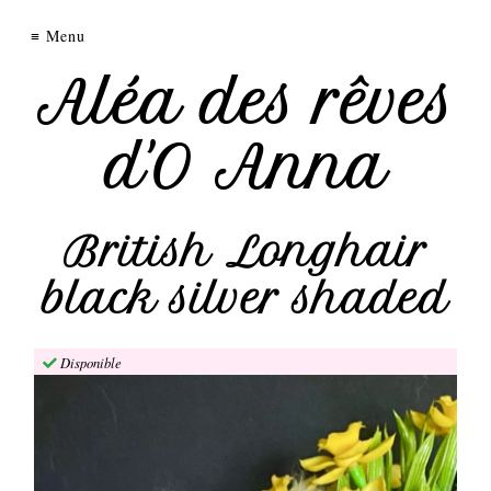
chatterie
Menu
des
Aléa des rêves
rêves
d'O Anna
d'O
Anna
British Longhair
black silver shaded
Nos
femelles
Nos
Disponible
mâles
Chatons
disponibles
Nos