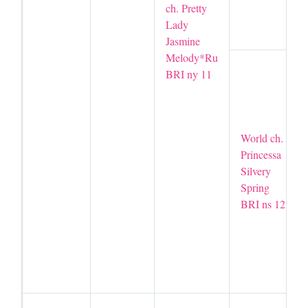
ch. Pretty
Lady
Jasmine
Melody*Ru
BRI ny 11
World ch.
Princessa
Silvery
Spring
BRI ns 12