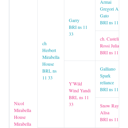
Armai
Gregori Al
Gato
Garry
BRI ns 11 33
BRI ns 11
33
ch. Castelio
ch
Rossi Julia
Herbert
BRI ns 11 33
Mirabella
House
Galliano
BRL ns
Spark
11 33
reliance
Y'Wild
BRI ns 11
Wind Yandi
BRL ns 11
Nicol
33
Snow Ray
Mirabella
Alisa
House
BRI ns 11
Mirabella