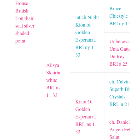
House
Bruce
British
Chicstyle
int ch Night
Longhair
BRI ny 11
Kion of
seal silver
Golden
shaded
Esperanza
point
Unbelievable
BRI ny 11
Uma Gatto
33
De Rey
BRI a 25
Alisya
Skairin
white
ch. Calvin
BRI ns
Superb Blue
11 33
Crystals
Kiara Of
BRL n 21 33
Golden
Esperanza
ch. Daniela-
BRL ns 11
Angeli Felin
33
Salut