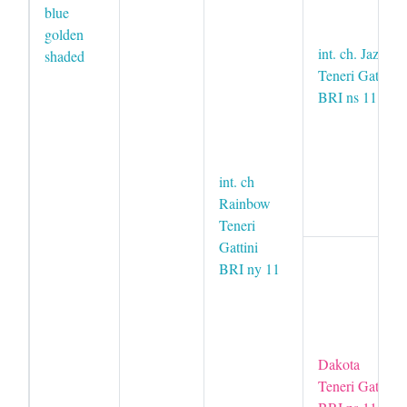
blue
golden
int. ch. Jazz
shaded
Teneri Gattini
BRI ns 11
int. ch
Rainbow
Teneri
Gattini
BRI ny 11
Dakota
Teneri Gattini