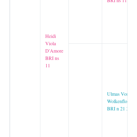
BRI ns 11
Heidi
Viola
D'Amore
BRI ns
11
Ulmas Von
Wolkenflocke
BRI n 21 33