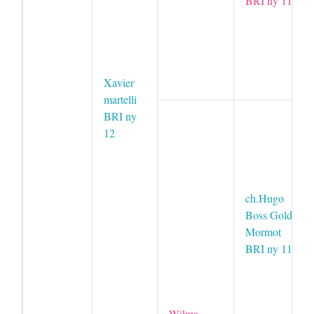
BRI ny 11
Xavier
martelli
BRI ny
12
ch.Hugo
Boss Golden
Mormot
BRI ny 11
Wilma