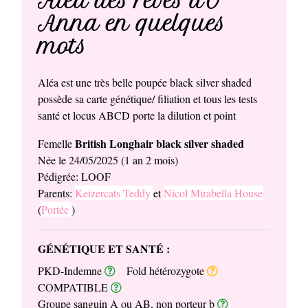
Aléa des rêves d'O
Anna en quelques
mots
Aléa est une très belle poupée black silver shaded
possède sa carte génétique/ filiation et tous les tests
santé et locus ABCD porte la dilution et point
British Longhair black silver shaded
Femelle
Née le 24/05/2025 (1 an 2 mois)
Pédigrée: LOOF
Parents:
Keizercats Teddy
et
Nicol Mirabella House
(
Portée
)
GÉNÉTIQUE ET SANTÉ :
PKD-Indemne
Fold hétérozygote
COMPATIBLE
Groupe sanguin A ou AB, non porteur b